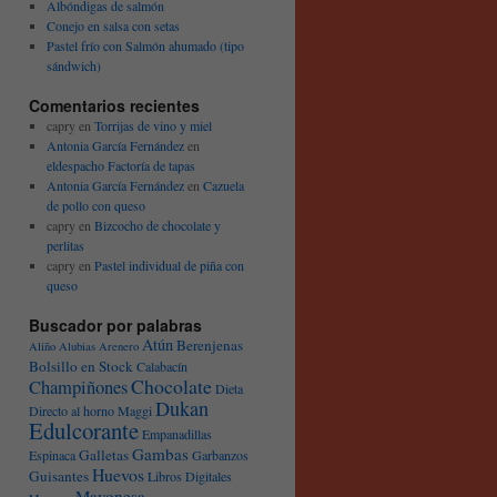
Albóndigas de salmón
Conejo en salsa con setas
Pastel frío con Salmón ahumado (tipo
sándwich)
Comentarios recientes
capry
en
Torrijas de vino y miel
Antonia García Fernández
en
eldespacho Factoría de tapas
Antonia García Fernández
en
Cazuela
de pollo con queso
capry
en
Bizcocho de chocolate y
perlitas
capry
en
Pastel individual de piña con
queso
Buscador por palabras
Atún
Berenjenas
Aliño
Alubias
Arenero
Bolsillo en Stock
Calabacín
Chocolate
Champiñones
Dieta
Dukan
Directo al horno Maggi
Edulcorante
Empanadillas
Gambas
Galletas
Espinaca
Garbanzos
Huevos
Guisantes
Libros Digitales
Mayonesa