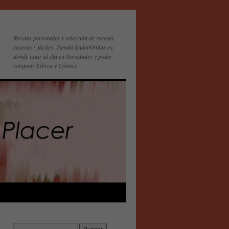
Recetas personales y selección de recetas,
caseras y fáciles. Tienda EnderOnline.es,
donde estar al día en Novedades y poder
comprar Libros y Cómics.