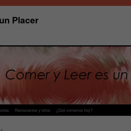
un Placer
cetas
Restaurantes y otros
¿Qué comemos hoy?
ck