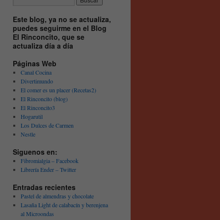
Este blog, ya no se actualiza,
puedes seguirme en el Blog
El Rinconcito, que se
actualiza día a día
Páginas Web
Canal Cocina
Divertimundo
El comer es un placer (Recetas2)
El Rinconcito (blog)
El Rinconcito3
Hogarutil
Los Dulces de Carmen
Nestle
Siguenos en:
Fibromialgia – Facebook
Librería Ender – Twitter
Entradas recientes
Pastel de almendras y chocolate
Lasaña Light de calabacín y berenjena
al Microondas