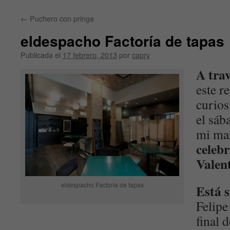
contenido
←
Puchero con pringa
eldespacho Factoría de tapas
Publicada el
17 febrero, 2013
por
capry
A tra
este r
curios
el sáb
mi mar
celebr
Valen
eldespacho Factoría de tapas
Está 
Felipe
final 