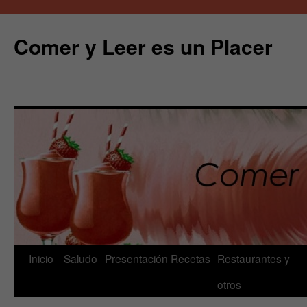
Comer y Leer es un Placer
Saltar
Inicio
Saludo
Presentación
Recetas
Restaurantes y
al
otros