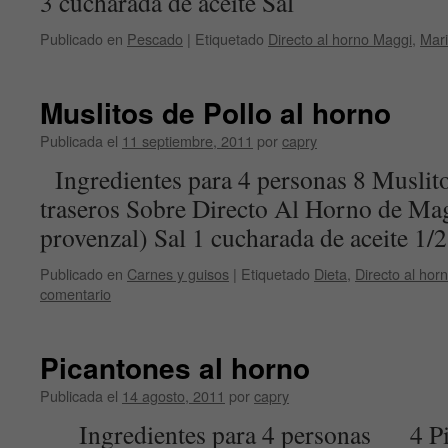
3 cucharada de aceite Sal
Publicado en
Pescado
|
Etiquetado
Directo al horno Maggi
,
Mar
Muslitos de Pollo al horno
Publicada el
11 septiembre, 2011
por
capry
Ingredientes para 4 personas 8 Muslito
traseros Sobre Directo Al Horno de Mag
provenzal) Sal 1 cucharada de aceite 1/
Publicado en
Carnes y guisos
|
Etiquetado
Dieta
,
Directo al hor
comentario
Picantones al horno
Publicada el
14 agosto, 2011
por
capry
Ingredientes para 4 personas 4 Pica