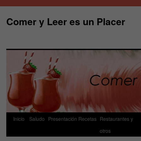
Comer y Leer es un Placer
Saltar
Inicio
Saludo
Presentación
Recetas
Restaurantes y
al
otros