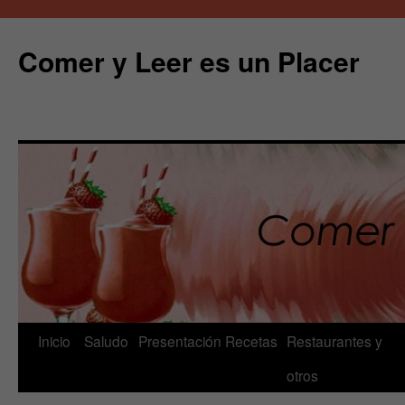
Comer y Leer es un Placer
Saltar
Inicio
Saludo
Presentación
Recetas
Restaurantes y
al
otros