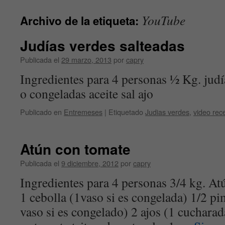
contenido
YouTube
Archivo de la etiqueta:
Judías verdes salteadas
Publicada el
29 marzo, 2013
por
capry
Ingredientes para 4 personas ½ Kg. judí
o congeladas aceite sal ajo
Publicado en
Entremeses
|
Etiquetado
Judias verdes
,
video rec
Atún con tomate
Publicada el
9 diciembre, 2012
por
capry
Ingredientes para 4 personas 3/4 kg. At
1 cebolla (1vaso si es congelada) 1/2 pi
vaso si es congelado) 2 ajos (1 cucharad