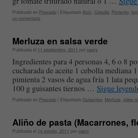
gr tomate triturado natural o 1 …
Sigue
Publicado en
Pescado
|
Etiquetado
Atún
,
Cebolla
,
Pimiento
,
tom
un comentario
Merluza en salsa verde
Publicada el
11 septiembre, 2011
por
capry
Ingredientes para 4 personas 4, 6 o 8 p
cucharada de aceite 1 cebolla mediana 1 
pimienta 2 vasos de agua fría 1 lata peq
100 g guisantes tiernos …
Sigue leyen
Publicado en
Pescado
|
Etiquetado
Guisantes
,
Merluza
,
video r
Aliño de pasta (Macarrones, flo
Publicada el
14 agosto, 2011
por
capry