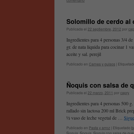
comentario
Solomillo de cerdo al
Publicada el
22 septiembre, 2012
por
cap
Ingredientes para 4 personas 3/4 d
gr. de nata liquida para cocinar 1 v
aceite y sal. perejil
Publicado en
Carnes y guisos
|
Etiquetad
Ñoquis con salsa de 
Publicada el
22 marzo, 2011
por
capry
Ingredientes para 4 personas 500 g.
rallado sin lactosa 200 ml Brick pr
½ vaso de leche vegetal de …
Sigu
Publicado en
Pasta y arroz
|
Etiquetado
b
Ñoguis
,
Ñoquis
,
Ñoquis con salsa de qu