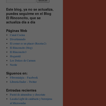
Este blog, ya no se actualiza,
puedes seguirme en el Blog
El Rinconcito, que se
actualiza día a día
Páginas Web
Canal Cocina
Divertimundo
El comer es un placer (Recetas2)
El Rinconcito (blog)
El Rinconcito3
Hogarutil
Los Dulces de Carmen
Nestle
Siguenos en:
Fibromialgia – Facebook
Librería Ender – Twitter
Entradas recientes
Pastel de almendras y chocolate
Lasaña Light de calabacín y berenjena
al Microondas