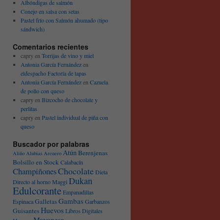
Albóndigas de salmón
Conejo en salsa con setas
Pastel frío con Salmón ahumado (tipo
sándwich)
Comentarios recientes
capry
en
Torrijas de vino y miel
Antonia García Fernández
en
eldespacho Factoría de tapas
Antonia García Fernández
en
Cazuela
de pollo con queso
capry
en
Bizcocho de chocolate y
perlitas
capry
en
Pastel individual de piña con
queso
Buscador por palabras
Atún
Berenjenas
Aliño
Alubias
Arenero
Bolsillo en Stock
Calabacín
Chocolate
Champiñones
Dieta
Dukan
Directo al horno Maggi
Edulcorante
Empanadillas
Gambas
Galletas
Espinaca
Garbanzos
Huevos
Guisantes
Libros Digitales
Mayonesa