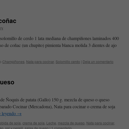
 coñac
ry
e solomillo de cerdo 1 lata mediana de champiñones laminados 400
aso de coñac (un chupito) pimienta blanca molida 3 dientes de ajo
o
Champiñones
,
Nata para cocinar
,
Solomillo cerdo
|
Deja un comentario
queso
 de Ñoquis de patata (Gallo) 150 g. mezcla de queso o queso
eparado Cocinar (Mercadona), Nata para cocinar o crema de soja
e leyendo
→
ebida de soja
,
crema de soja
,
Leche
,
mezcla de queso
,
Nata para cocinar
,
eso
,
sal y perejil
,
salsa de queso
|
1 comentario