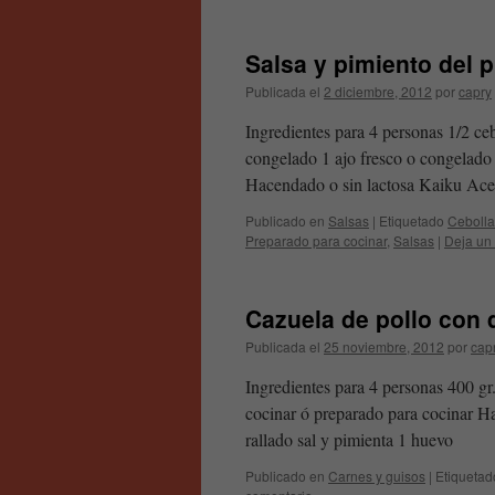
Salsa y pimiento del p
Publicada el
2 diciembre, 2012
por
capry
Ingredientes para 4 personas 1/2 ceb
congelado 1 ajo fresco o congelado 
Hacendado o sin lactosa Kaiku Ac
Publicado en
Salsas
|
Etiquetado
Cebolla
Preparado para cocinar
,
Salsas
|
Deja un
Cazuela de pollo con
Publicada el
25 noviembre, 2012
por
cap
Ingredientes para 4 personas 400 gr.
cocinar ó preparado para cocinar H
rallado sal y pimienta 1 huevo
Publicado en
Carnes y guisos
|
Etiquetad