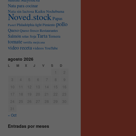
Manzana
Nata para cocinar
Nata sin lactosa Kaiku
Nochebuena
Noved.stock
Papas
pollo
Philadelphia light
Pimiento
Pastel
Queso
Queso fresco
Restaurantes
Tarta
Salmón
Ternera
setas
Soja
tomate
tortilla mejicana
video receta
videos
YouTube
agosto 2026
L
M
X
J
V
S
D
1
2
3
4
5
6
7
8
9
10
11
12
13
14
15
16
17
18
19
20
21
22
23
24
25
26
27
28
29
30
31
« Oct
Entradas por meses
Entradas