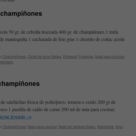
e champiñones
cots 50 gr. de cebolla troceada 400 gr. de champiñones 1 trufa
de mantequilla 1 cucharada de foie gras 1 chorrito de coñac aceite
→
o
Champiñones
,
Cinta de lomo filetes
,
Entrecot
,
Foiegras
,
Nata para cocinar
,
mentario
 champiñones
de salchichas fresca de pollo/pavo, ternera o cerdo 200 gr de
sco 1 pastilla de caldo de carne 200 ml de nata para cocinar,
Sigue leyendo
→
o
Champiñones
,
Nata para cocinar
,
Nata sin lactosa Kaiku
,
Salchicha
,
Vino