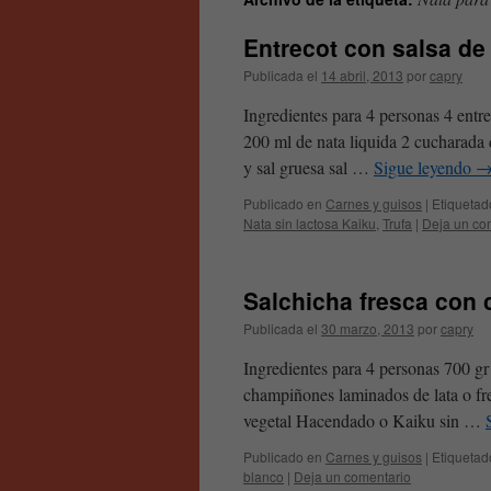
contenido
Entrecot con salsa d
Publicada el
14 abril, 2013
por
capry
Ingredientes para 4 personas 4 entre
200 ml de nata liquida 2 cucharada 
y sal gruesa sal …
Sigue leyendo
Publicado en
Carnes y guisos
|
Etiquetad
Nata sin lactosa Kaiku
,
Trufa
|
Deja un co
Salchicha fresca con
Publicada el
30 marzo, 2013
por
capry
Ingredientes para 4 personas 700 gr 
champiñones laminados de lata o fre
vegetal Hacendado o Kaiku sin …
Publicado en
Carnes y guisos
|
Etiquetad
blanco
|
Deja un comentario