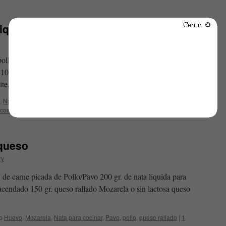
iquillo relleno
olla fresca o congelada 1/2 pimiento rojo y verde fresco o
100 g. tomate frito 200 ml nata para cocinar, Crema de soja de
eite, …
Sigue leyendo
→
,
Nata para cocinar
,
Nata sin lactosa Kaiku
,
Pimiento
,
Pimiento del piquillo
,
 comentario
 queso
ry
 de carne picada de Pollo/Pavo 200 gr. de nata liquida para
acendado 150 gr. queso rallado Mozarela o sin lactosa queso
o
Huevo
,
Mozarela
,
Nata para cocinar
,
Pavo
,
pollo
,
queso rallado
|
1