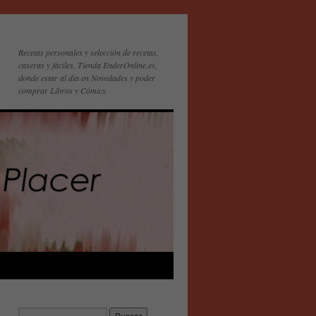
Recetas personales y selección de recetas,
caseras y fáciles. Tienda EnderOnline.es,
donde estar al día en Novedades y poder
comprar Libros y Cómics.