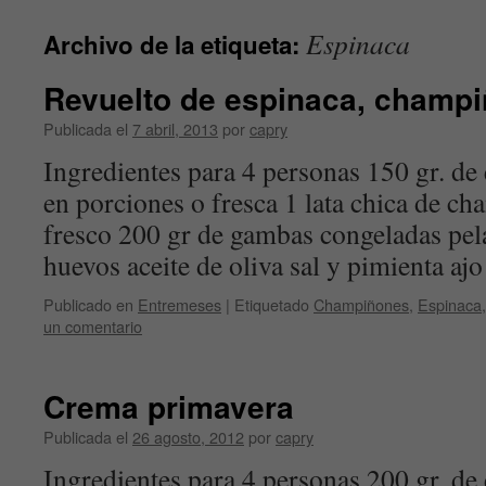
contenido
Espinaca
Archivo de la etiqueta:
Revuelto de espinaca, champ
Publicada el
7 abril, 2013
por
capry
Ingredientes para 4 personas 150 gr. de
en porciones o fresca 1 lata chica de c
fresco 200 gr de gambas congeladas pela
huevos aceite de oliva sal y pimienta a
Publicado en
Entremeses
|
Etiquetado
Champiñones
,
Espinaca
un comentario
Crema primavera
Publicada el
26 agosto, 2012
por
capry
Ingredientes para 4 personas 200 gr. de