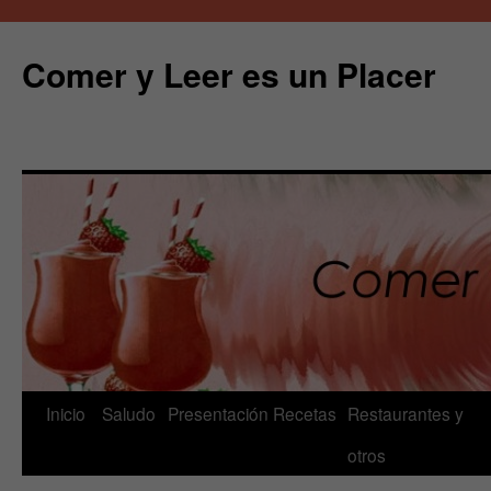
Comer y Leer es un Placer
Saltar
Inicio
Saludo
Presentación
Recetas
Restaurantes y
al
otros