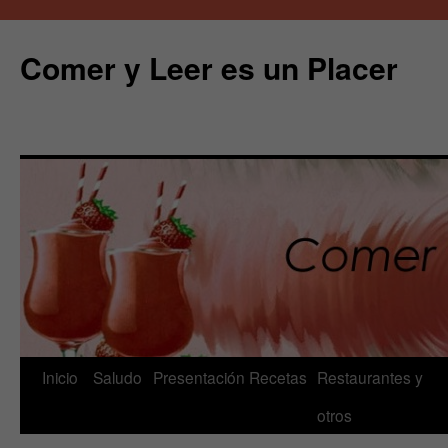
Comer y Leer es un Placer
Saltar
Inicio
Saludo
Presentación
Recetas
Restaurantes y
al
otros