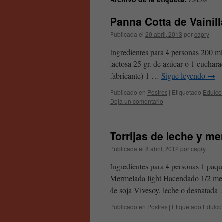
contenido
Panna Cotta de Vainill
Publicada el
20 abril, 2013
por
capry
Ingredientes para 4 personas 200 ml
lactosa 25 gr. de azúcar o 1 cuchara
fabricante) 1 …
Sigue leyendo
→
Publicado en
Postres
|
Etiquetado
Edulco
Deja un comentario
Torrijas de leche y m
Publicada el
8 abril, 2012
por
capry
Ingredientes para 4 personas 1 paqu
Mermelada light Hacendado 1/2 med
de soja Vivesoy, leche o desnatad
Publicado en
Postres
|
Etiquetado
Edulco