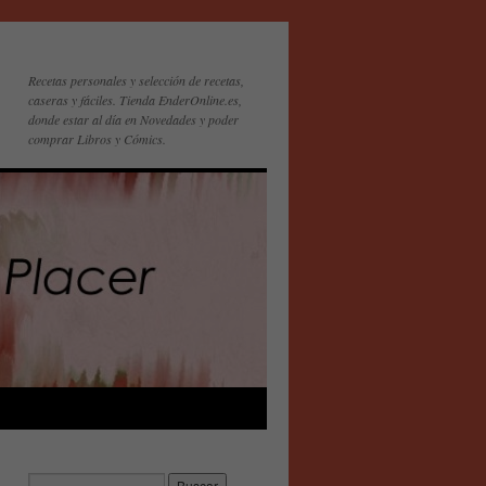
Recetas personales y selección de recetas,
caseras y fáciles. Tienda EnderOnline.es,
donde estar al día en Novedades y poder
comprar Libros y Cómics.