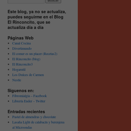
Este blog, ya no se actualiza,
puedes seguirme en el Blog
El Rinconcito, que se
actualiza día a día
Páginas Web
Canal Cocina
Divertimundo
El comer es un placer (Recetas2)
El Rinconcito (blog)
El Rinconcito3
Hogarutil
Los Dulces de Carmen
Nestle
Siguenos en:
Fibromialgia – Facebook
Librería Ender – Twitter
Entradas recientes
Pastel de almendras y chocolate
Lasaña Light de calabacín y berenjena
al Microondas