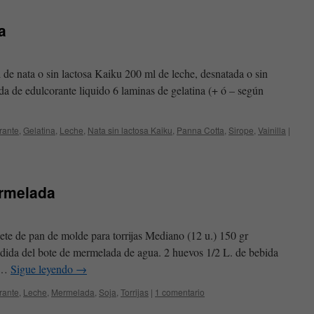
a
 de nata o sin lactosa Kaiku 200 ml de leche, desnatada o sin
da de edulcorante liquido 6 laminas de gelatina (+ ó – según
rante
,
Gelatina
,
Leche
,
Nata sin lactosa Kaiku
,
Panna Cotta
,
Sirope
,
Vainilla
|
ermelada
ete de pan de molde para torrijas Mediano (12 u.) 150 gr
ida del bote de mermelada de agua. 2 huevos 1/2 L. de bebida
a …
Sigue leyendo
→
rante
,
Leche
,
Mermelada
,
Soja
,
Torrijas
|
1 comentario