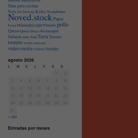
Manzana
Nata para cocinar
Nata sin lactosa Kaiku
Nochebuena
Noved.stock
Papas
pollo
Philadelphia light
Pimiento
Pastel
Queso
Queso fresco
Restaurantes
Tarta
Salmón
Ternera
setas
Soja
tomate
tortilla mejicana
video receta
videos
YouTube
agosto 2026
L
M
X
J
V
S
D
1
2
3
4
5
6
7
8
9
10
11
12
13
14
15
16
17
18
19
20
21
22
23
24
25
26
27
28
29
30
31
« Oct
Entradas por meses
Entradas