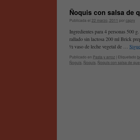
Ñoquis con salsa de 
Publicada el
22 marzo, 2011
por
capry
Ingredientes para 4 personas 500 g.
rallado sin lactosa 200 ml Brick pr
½ vaso de leche vegetal de …
Sigu
Publicado en
Pasta y arroz
|
Etiquetado
b
Ñoguis
,
Ñoquis
,
Ñoquis con salsa de qu