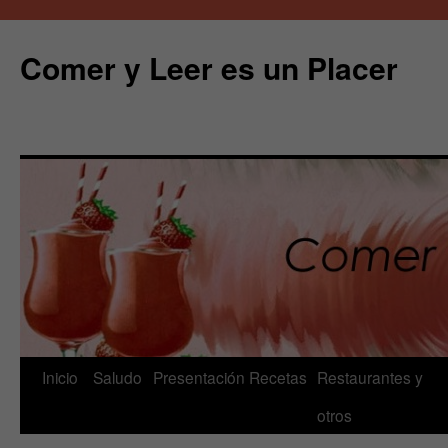
Comer y Leer es un Placer
Saltar
Inicio
Saludo
Presentación
Recetas
Restaurantes y
al
otros