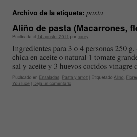
contenido
pasta
Archivo de la etiqueta:
Aliño de pasta (Macarrones, flo
Publicada el
14 agosto, 2011
por
capry
Ingredientes para 3 o 4 personas 250 g. 
chica en aceite o natural 1 tomate grand
sal y aceite y 3 huevos cocidos vinagre
Publicado en
Ensaladas
,
Pasta y arroz
|
Etiquetado
Aliño
,
Flore
YouTube
|
Deja un comentario