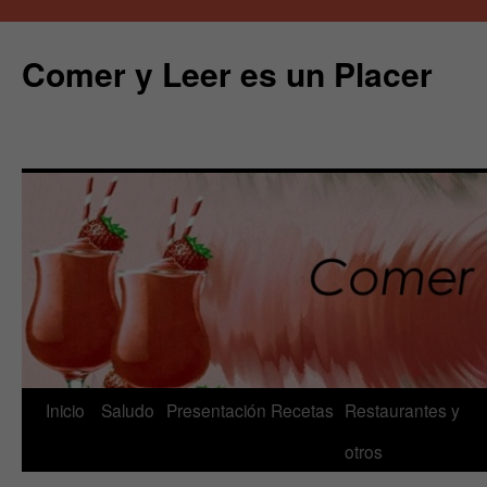
Comer y Leer es un Placer
Saltar
Inicio
Saludo
Presentación
Recetas
Restaurantes y
al
otros