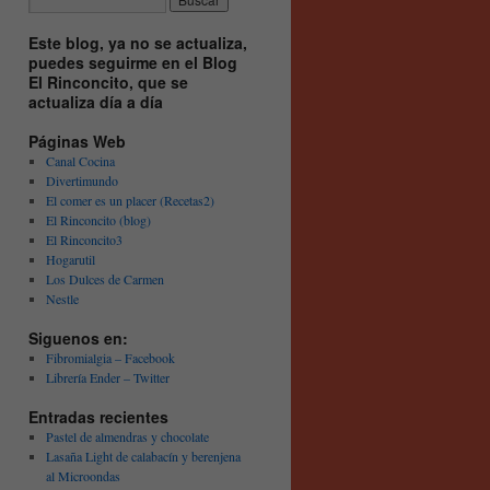
Este blog, ya no se actualiza,
puedes seguirme en el Blog
El Rinconcito, que se
actualiza día a día
Páginas Web
Canal Cocina
Divertimundo
El comer es un placer (Recetas2)
El Rinconcito (blog)
El Rinconcito3
Hogarutil
Los Dulces de Carmen
Nestle
Siguenos en:
Fibromialgia – Facebook
Librería Ender – Twitter
Entradas recientes
Pastel de almendras y chocolate
Lasaña Light de calabacín y berenjena
al Microondas