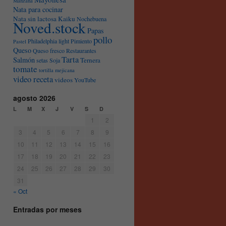
Manzana
Nata para cocinar
Nata sin lactosa Kaiku
Nochebuena
Noved.stock
Papas
pollo
Philadelphia light
Pimiento
Pastel
Queso
Queso fresco
Restaurantes
Tarta
Salmón
Ternera
setas
Soja
tomate
tortilla mejicana
video receta
videos
YouTube
agosto 2026
L
M
X
J
V
S
D
1
2
3
4
5
6
7
8
9
10
11
12
13
14
15
16
17
18
19
20
21
22
23
24
25
26
27
28
29
30
31
« Oct
Entradas por meses
Entradas