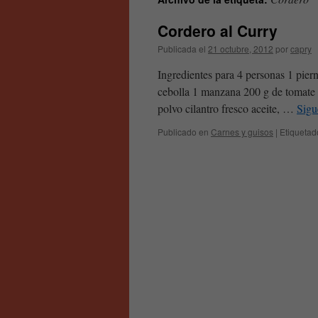
contenido
Cordero al Curry
Publicada el
21 octubre, 2012
por
capry
Ingredientes para 4 personas 1 pier
cebolla 1 manzana 200 g de tomate 
polvo cilantro fresco aceite, …
Sigu
Publicado en
Carnes y guisos
|
Etiquetad