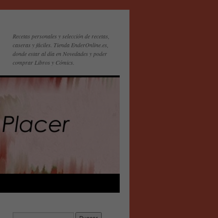
Recetas personales y selección de recetas,
caseras y fáciles. Tienda EnderOnline.es,
donde estar al día en Novedades y poder
comprar Libros y Cómics.