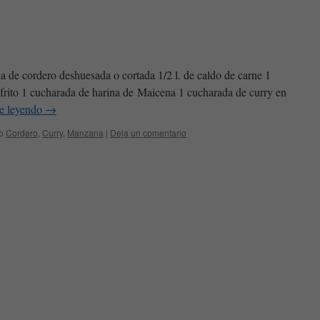
na de cordero deshuesada o cortada 1/2 l. de caldo de carne 1
frito 1 cucharada de harina de Maicena 1 cucharada de curry en
e leyendo
→
o
Cordero
,
Curry
,
Manzana
|
Deja un comentario