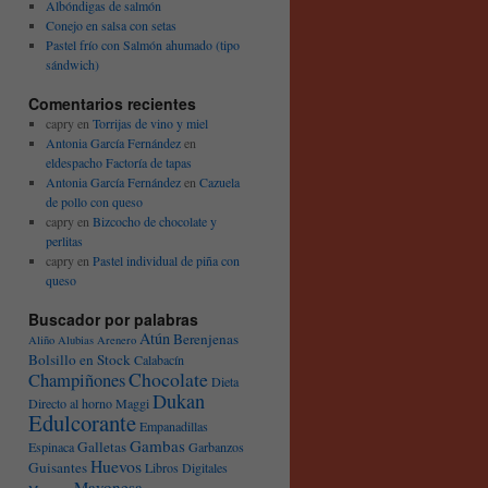
Albóndigas de salmón
Conejo en salsa con setas
Pastel frío con Salmón ahumado (tipo
sándwich)
Comentarios recientes
capry
en
Torrijas de vino y miel
Antonia García Fernández
en
eldespacho Factoría de tapas
Antonia García Fernández
en
Cazuela
de pollo con queso
capry
en
Bizcocho de chocolate y
perlitas
capry
en
Pastel individual de piña con
queso
Buscador por palabras
Atún
Berenjenas
Aliño
Alubias
Arenero
Bolsillo en Stock
Calabacín
Chocolate
Champiñones
Dieta
Dukan
Directo al horno Maggi
Edulcorante
Empanadillas
Gambas
Galletas
Espinaca
Garbanzos
Huevos
Guisantes
Libros Digitales
Mayonesa