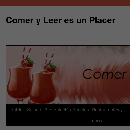
Comer y Leer es un Placer
Saltar
Inicio
Saludo
Presentación
Recetas
Restaurantes y
al
otros